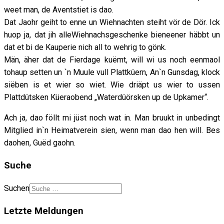
weet man, de Aventstiet is dao.
Dat Jaohr geiht to enne un Wiehnachten steiht vör de Dör. Ick
huop ja, dat jih alleWiehnachsgeschenke bieneener häbbt un
dat et bi de Kauperie nich all to wehrig to gönk.
Män, äher dat de Fierdage kuëmt, will wi us noch eenmaol
tohaup setten un `n Muule vull Plattküern, An`n Gunsdag, klock
siëben is et wier so wiet. Wie driäpt us wier to ussen
Plattdütsken Küeraobend „Waterdüörsken up de Upkamer“.
Ach ja, dao föllt mi jüst noch wat in. Man bruukt in unbedingt
Mitglied in`n Heimatverein sien, wenn man dao hen will. Bes
daohen, Guëd gaohn.
Suche
Suchen
Letzte Meldungen