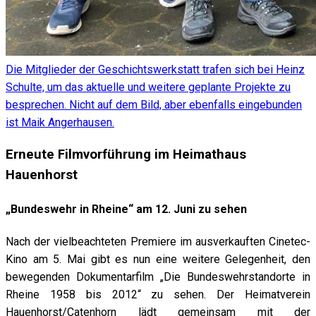
Die Mitglieder der Geschichtswerkstatt trafen sich bei Heinz
Schulte, um das aktuelle und weitere geplante Projekte zu
besprechen. Nicht auf dem Bild, aber ebenfalls eingebunden
ist Maik Angerhausen.
Erneute Filmvorführung im Heimathaus
Hauenhorst
„Bundeswehr in Rheine“ am 12. Juni zu sehen
Nach der vielbeachteten Premiere im ausverkauften Cinetec-
Kino am 5. Mai gibt es nun eine weitere Gelegenheit, den
bewegenden Dokumentarfilm „Die Bundeswehrstandorte in
Rheine 1958 bis 2012“ zu sehen. Der Heimatverein
Hauenhorst/Catenhorn lädt gemeinsam mit der