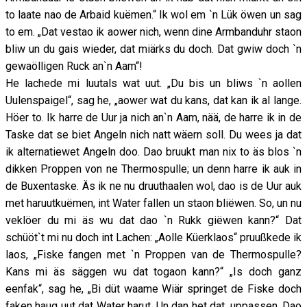
to laate nao de Arbaid kuëmen.“ Ik wol em `n Lük öwen un sag
to em. „Dat vestao ik aower nich, wenn dine Armbanduhr staon
bliw un du gais wieder, dat miärks du doch. Dat gwiw doch `n
gewaölligen Ruck an`n Aam“!
He lachede mi luutals wat uut. „Du bis un bliws `n aollen
Uulenspaigel“, sag he, „aower wat du kans, dat kan ik al lange.
Höer to. Ik harre de Uur ja nich an`n Aam, nää, de harre ik in de
Taske dat se biet Angeln nich natt wäern soll. Du wees ja dat
ik alternatiewet Angeln doo. Dao bruukt man nix to äs blos `n
dikken Proppen von ne Thermospulle; un denn harre ik auk in
de Buxentaske. Äs ik ne nu druuthaalen wol, dao is de Uur auk
met haruutkuëmen, int Water fallen un staon bliëwen. So, un nu
veklöer du mi äs wu dat dao `n Rukk giëwen kann?“ Dat
schüöt`t mi nu doch int Lachen: „Aolle Küerklaos“ pruußkede ik
laos, „Fiske fangen met `n Proppen van de Thermospulle?
Kans mi äs säggen wu dat togaon kann?“ „Is doch ganz
eenfak“, sag he, „Bi düt waame Wiär springet de Fiske doch
faken haug uut dat Water harut. Un dan het dat, uppassen. Dao