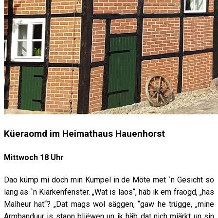
Küeraomd im Heimathaus Hauenhorst
Mittwoch 18 Uhr
Dao kümp mi doch min Kumpel in de Möte met `n Gesicht so
lang äs `n Kiärkenfenster. „Wat is laos“, häb ik em fraogd, „häs
Malheur hat“? „Dat mags wol säggen, “gaw he trügge, „mine
Armbanduur is staon bliëwen un ik häb dat nich miärkt un sin