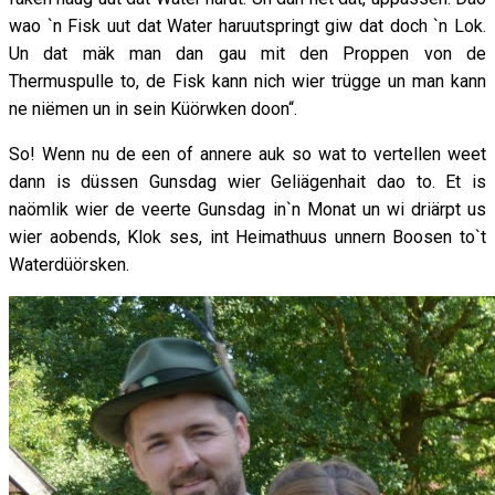
wao `n Fisk uut dat Water haruutspringt giw dat doch `n Lok.
Un dat mäk man dan gau mit den Proppen von de
Thermuspulle to, de Fisk kann nich wier trügge un man kann
ne niëmen un in sein Küörwken doon“.
So! Wenn nu de een of annere auk so wat to vertellen weet
dann is düssen Gunsdag wier Geliägenhait dao to. Et is
naömlik wier de veerte Gunsdag in`n Monat un wi driärpt us
wier aobends, Klok ses, int Heimathuus unnern Boosen to`t
Waterdüörsken.