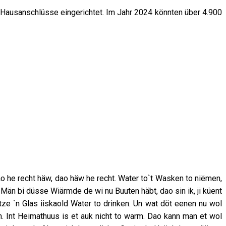
e Hausanschlüsse eingerichtet. Im Jahr 2024 könnten über 4.900
o he recht häw, dao häw he recht. Water to`t Wasken to niëmen,
än bi düsse Wiärmde de wi nu Buuten häbt, dao sin ik, ji küent
ze `n Glas iiskaold Water to drinken. Un wat döt eenen nu wol
in. Int Heimathuus is et auk nicht to warm. Dao kann man et wol