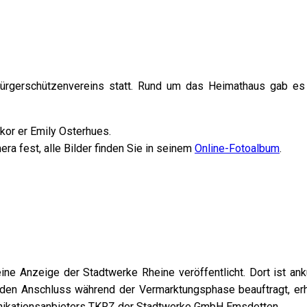
ürgerschützenvereins statt. Rund um das Heimathaus gab es
kor er Emily Osterhues.
era fest, alle Bilder finden Sie in seinem
Online-Fotoalbum
.
ne Anzeige der Stadtwerke Rheine veröffentlicht. Dort ist an
en Anschluss während der Vermarktungsphase beauftragt, erhä
nikationsanbieters TKRZ der Stadtwerke GmbH Emsdetten.