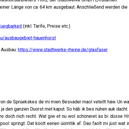
uf einer Länge von ca. 64 km ausgebaut. Anschließend werden di
fuegbarkeit
(inkl. Tarife, Preise etc.)
au/ausbaugebiet-hauenhorst
m Ausbau:
https://www.stadtwerke-rheine.de/glasfaser
 von de Sprüekskes de mi mien Besvader maol vetellt häw. Un wa
ja den ganzen Duorst met kaput. So häb ik bes nuhen auk dacht. M
e doch nich recht. Wat giw et nu wol schöneret äs bi düsse Hit
ol springt. Dat köölt eenen üörntlik af. Dao faölt mi jüst wat 