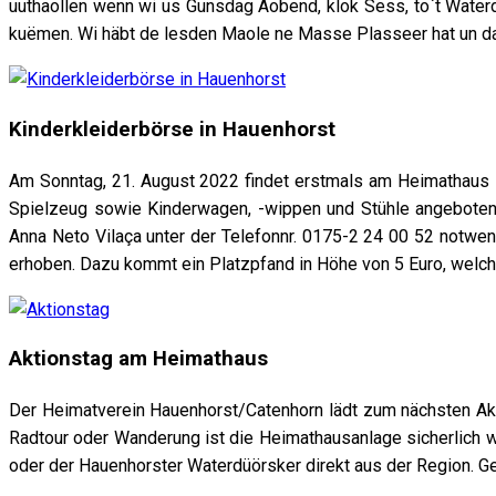
uuthaollen wenn wi us Gunsdag Aobend, klok Sess, to`t Waterdü
kuëmen. Wi häbt de lesden Maole ne Masse Plasseer hat un dat
Kinderkleiderbörse in Hauenhorst
Am Sonntag, 21. August 2022 findet erstmals am Heimathaus H
Spielzeug sowie Kinderwagen, -wippen und Stühle angeboten 
Anna Neto Vilaça unter der Telefonnr. 0175-2 24 00 52 notwen
erhoben. Dazu kommt ein Platzpfand in Höhe von 5 Euro, welc
Aktionstag am Heimathaus
Der Heimatverein Hauenhorst/Catenhorn lädt zum nächsten Akt
Radtour oder Wanderung ist die Heimathausanlage sicherlich w
oder der Hauenhorster Waterdüörsker direkt aus der Region. 