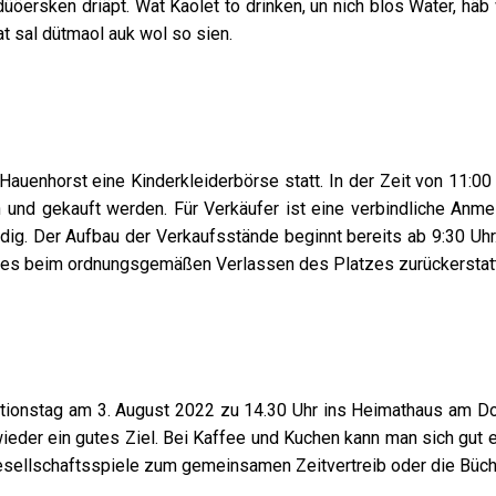
öersken driäpt. Wat Kaolet to drinken, un nich blos Water, häb w
 sal dütmaol auk wol so sien.
auenhorst eine Kinderkleiderbörse statt. In der Zeit von 11:00
und gekauft werden. Für Verkäufer ist eine verbindliche Anm
dig. Der Aufbau der Verkaufsstände beginnt bereits ab 9:30 Uhr.
hes beim ordnungsgemäßen Verlassen des Platzes zurückerstatte
ionstag am 3. August 2022 zu 14.30 Uhr ins Heimathaus am Dorf
ieder ein gutes Ziel. Bei Kaffee und Kuchen kann man sich gut e
Gesellschaftsspiele zum gemeinsamen Zeitvertreib oder die Büc