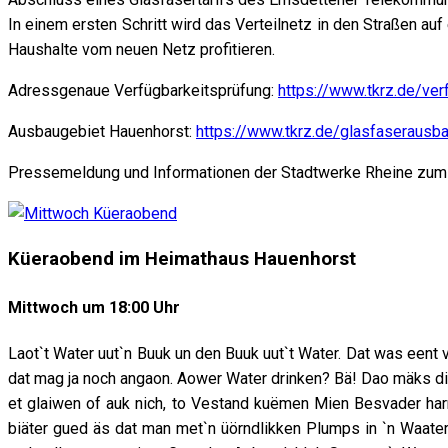
In einem ersten Schritt wird das Verteilnetz in den Straßen a
Haushalte vom neuen Netz profitieren.
Adressgenaue Verfügbarkeitsprüfung:
https://www.tkrz.de/ver
Ausbaugebiet Hauenhorst:
https://www.tkrz.de/glasfaserausb
Pressemeldung und Informationen der Stadtwerke Rheine zu
Küeraobend im Heimathaus Hauenhorst
Mittwoch um 18:00 Uhr
Laot`t Water uut`n Buuk un den Buuk uut`t Water. Dat was eent
dat mag ja noch angaon. Aower Water drinken? Bä! Dao mäks di 
et glaiwen of auk nich, to Vestand kuëmen Mien Besvader harr
biäter gued äs dat man met`n üörndlikken Plumps in `n Waaterpo