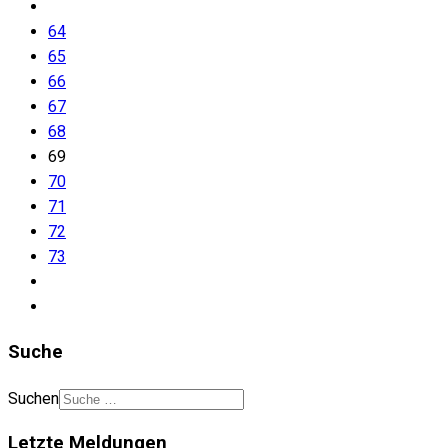
64
65
66
67
68
69
70
71
72
73
Suche
Suchen
Letzte Meldungen